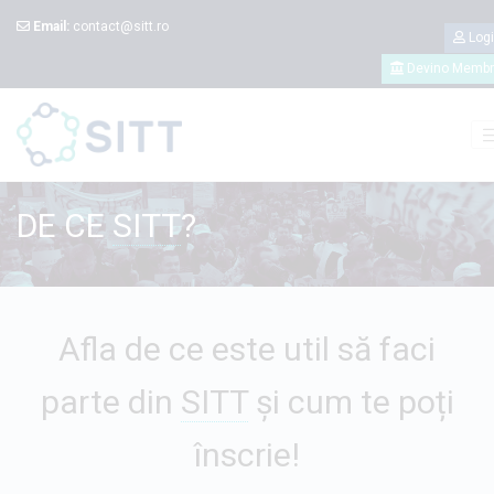
Email:
contact@sitt.ro
Log
Devino Memb
DE CE
SITT
?
Afla de ce este util să faci
parte din
SITT
și cum te poți
înscrie!